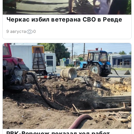
Черкас избил ветерана СВО в Ревде
9 августа
0
РВК-Воронеж показал ход работ,