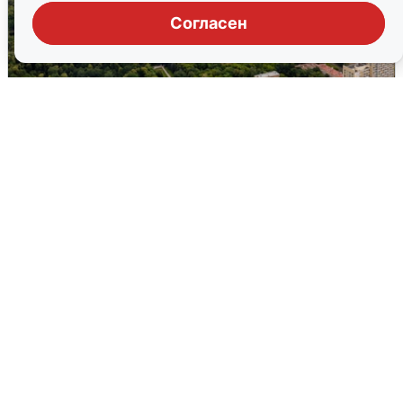
Согласен
Грохот в Москве: жители сообщают о
вибрации
7 августа
0