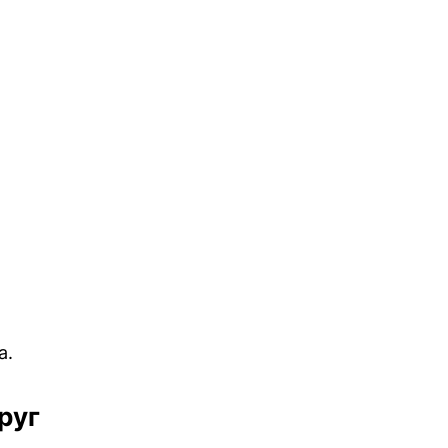
а.
руг