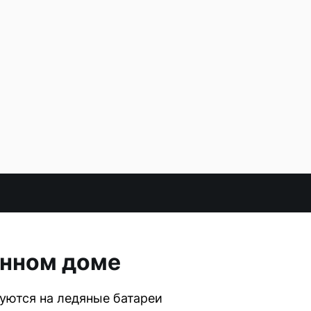
янном доме
луются на ледяные батареи