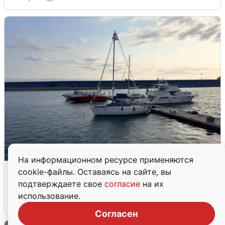
На информационном ресурсе применяются
В Сочи сняли угрозу атаки БПЛА,
cookie-файлы. Оставаясь на сайте, вы
аэропорт закрыт
подтверждаете свое
согласие
на их
использование.
6 августа
0
Согласен