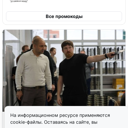
Все промокоды
На информационном ресурсе применяются
Кто такой Владимир Ткачук и почему
cookie-файлы. Оставаясь на сайте, вы
его Mercedes взорвали