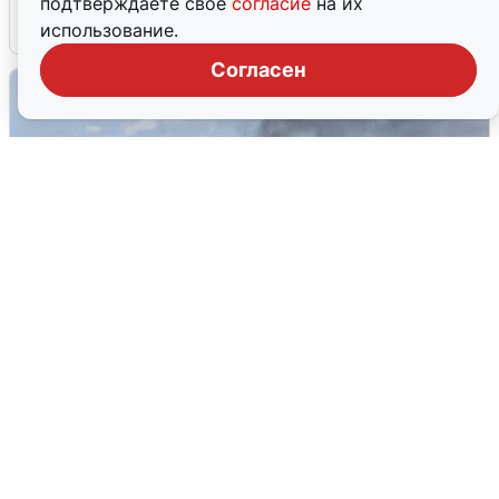
подтверждаете свое
согласие
на их
5 августа
0
использование.
Согласен
Очевидцы сообщили о столбе дыма
на юго-западе Петербурга
5 августа
0