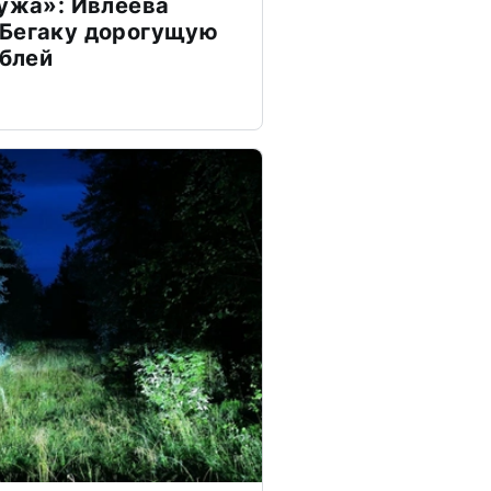
мужа»: Ивлеева
 Бегаку дорогущую
ублей