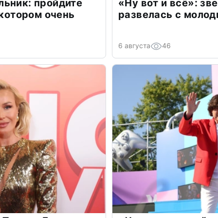
льник: пройдите
«Ну вот и всё»: з
 котором очень
развелась с моло
6 августа
46