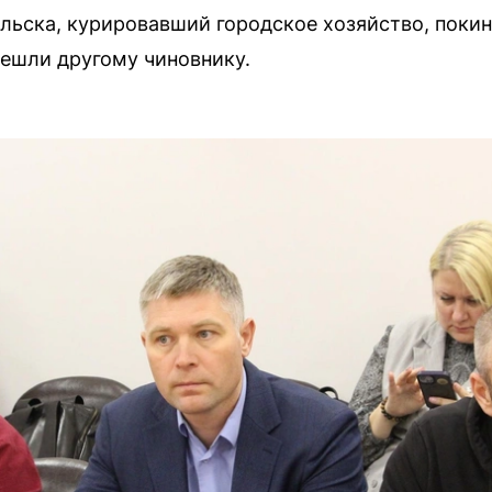
льска, курировавший городское хозяйство, покину
ешли другому чиновнику.