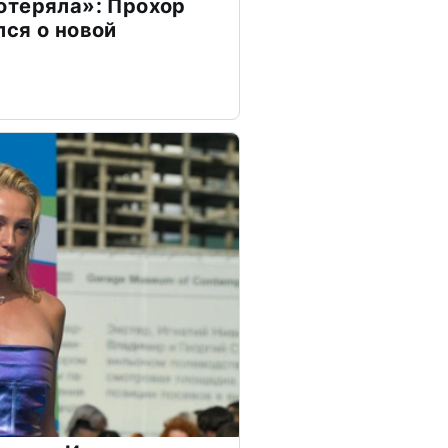
отеряла»: Прохор
ся о новой