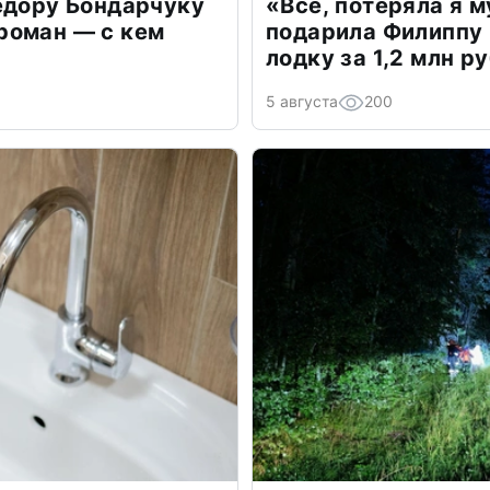
едору Бондарчуку
«Всё, потеряла я 
роман — с кем
подарила Филиппу
лодку за 1,2 млн р
5 августа
200