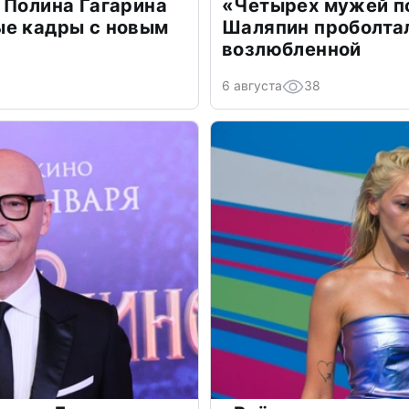
 Полина Гагарина
«Четырех мужей п
ые кадры с новым
Шаляпин проболтал
возлюбленной
6 августа
38