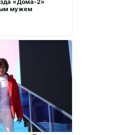
везда «Дома-2»
дым мужем