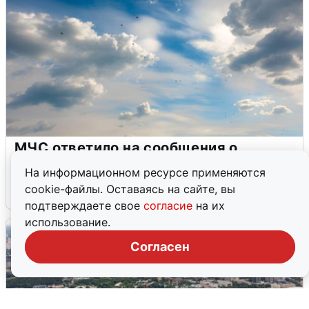
МЧС ответило на сообщения о
грохоте в Москве
На информационном ресурсе применяются
cookie-файлы. Оставаясь на сайте, вы
7 августа
0
подтверждаете свое
согласие
на их
использование.
Согласен