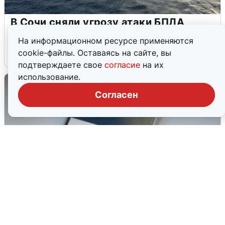
В Сочи сняли угрозу атаки БПЛА,
аэропорт закрыт
На информационном ресурсе применяются
cookie-файлы. Оставаясь на сайте, вы
6 августа
0
подтверждаете свое
согласие
на их
использование.
Согласен