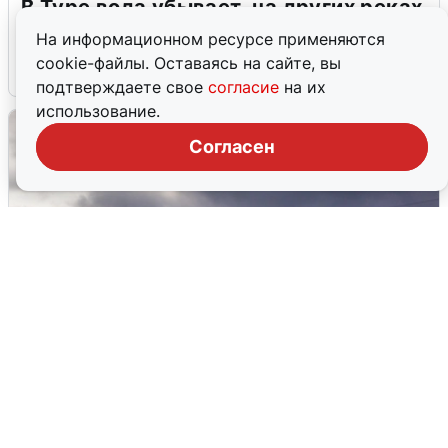
В Туре вода убывает, на других реках
области прибывает
На информационном ресурсе применяются
cookie-файлы. Оставаясь на сайте, вы
4 августа
0
подтверждаете свое
согласие
на их
использование.
Согласен
Над ХМАО впервые сбили
беспилотники