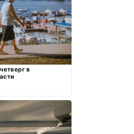
четверг в
асти