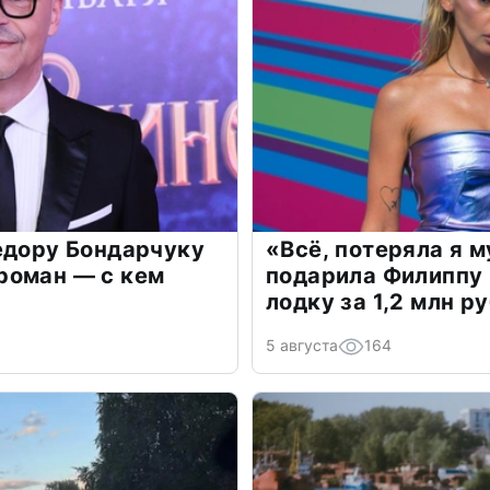
едору Бондарчуку
«Всё, потеряла я 
роман — с кем
подарила Филиппу
лодку за 1,2 млн р
5 августа
164