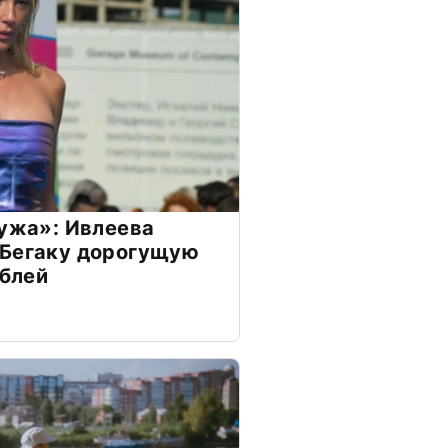
мужа»: Ивлеева
 Бегаку дорогущую
ублей