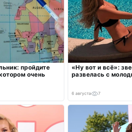
льник: пройдите
«Ну вот и всё»: з
 котором очень
развелась с моло
6 августа
7