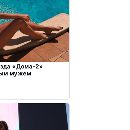
везда «Дома-2»
дым мужем