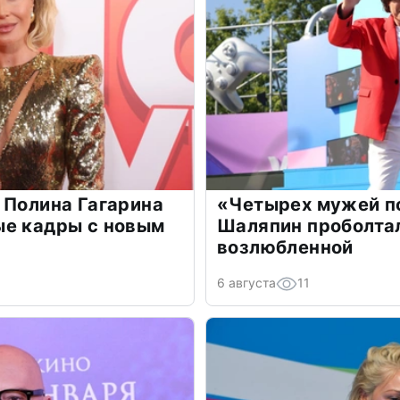
 Полина Гагарина
«Четырех мужей п
ые кадры с новым
Шаляпин проболтал
возлюбленной
6 августа
11