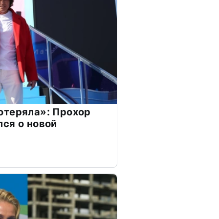
отеряла»: Прохор
ся о новой