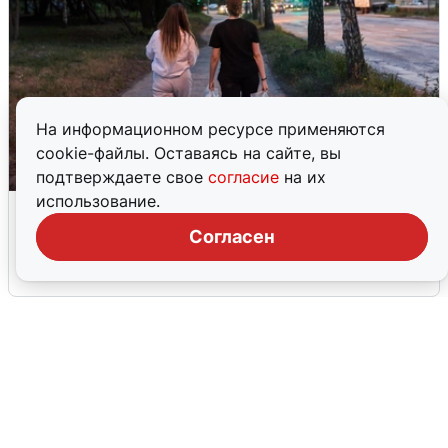
На информационном ресурсе применяются
cookie-файлы. Оставаясь на сайте, вы
подтверждаете свое
согласие
на их
использование.
Опубликована карта отключений
воды в Воронеже
Согласен
6 августа
0