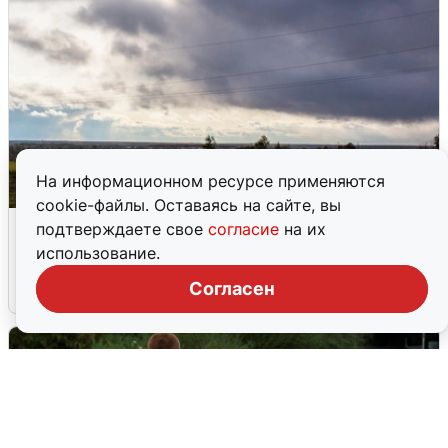
На информационном ресурсе применяются
cookie-файлы. Оставаясь на сайте, вы
Над ХМАО впервые сбили
подтверждаете свое
согласие
на их
беспилотники
использование.
Согласен
3 августа
0