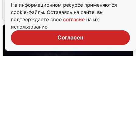
после сигнала тревоги
На информационном ресурсе применяются
cookie-файлы. Оставаясь на сайте, вы
5 августа
0
подтверждаете свое
согласие
на их
использование.
Согласен
Взрывы в Воронеже после сигнала
тревоги
5 августа
0