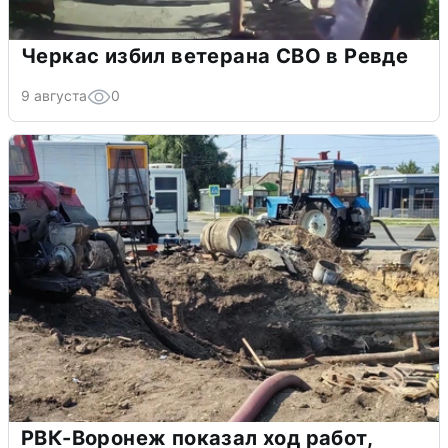
Черкас избил ветерана СВО в Ревде
9 августа
0
РВК-Воронеж показал ход работ,