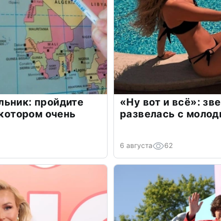
льник: пройдите
«Ну вот и всё»: з
 котором очень
развелась с моло
6 августа
62