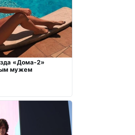
везда «Дома-2»
дым мужем