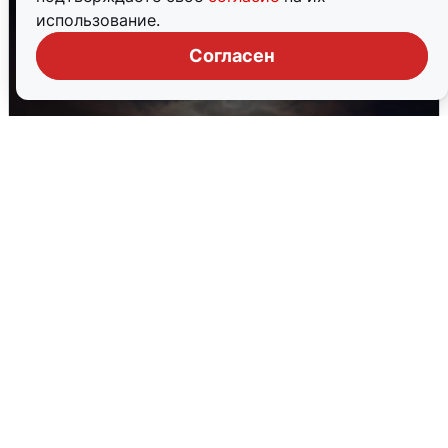
использование.
Согласен
В Воронеже прогремели взрывы
после сигнала тревоги
5 августа
0