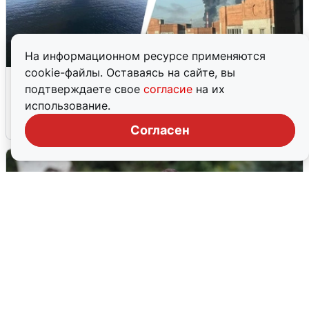
На информационном ресурсе применяются
cookie-файлы. Оставаясь на сайте, вы
Ночная атака БПЛА на Ярославль:
подтверждаете свое
согласие
на их
попадания и последствия
использование.
6 августа
0
Согласен