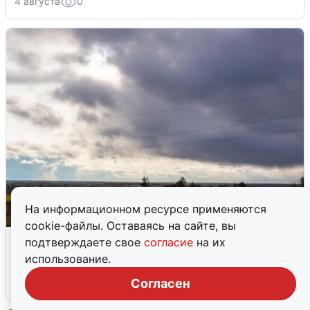
4 августа
0
На информационном ресурсе применяются
cookie-файлы. Оставаясь на сайте, вы
Над ХМАО впервые сбили
подтверждаете свое
согласие
на их
беспилотники
использование.
Согласен
3 августа
0