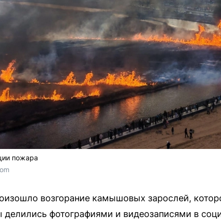
ции пожара
com
роизошло возгорание камышовых зарослей, котор
 делились фотографиями и видеозаписями в соци