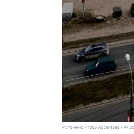
Источник: 
Игорь Арсентьев / Vk.c