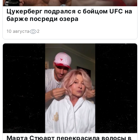
Цукерберг подрался с бойцом UFC на
барже посреди озера
10 августа
2
Марта Стюарт перекрасила волосы в