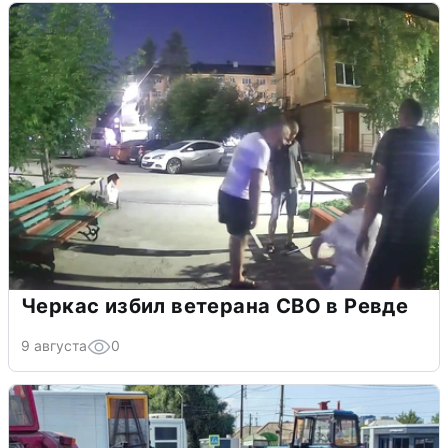
Черкас избил ветерана СВО в Ревде
9 августа
0