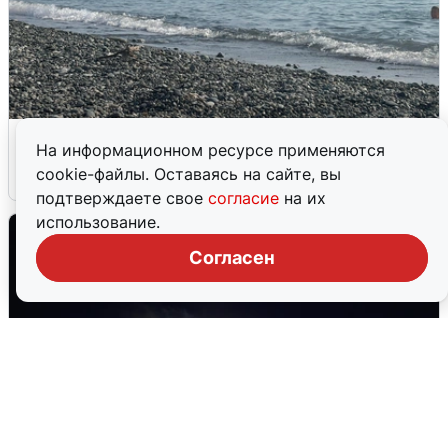
Сирены в Сочи: новая угроза БПЛА
На информационном ресурсе применяются
cookie-файлы. Оставаясь на сайте, вы
6 августа
0
подтверждаете свое
согласие
на их
использование.
Согласен