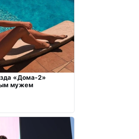
везда «Дома-2»
дым мужем