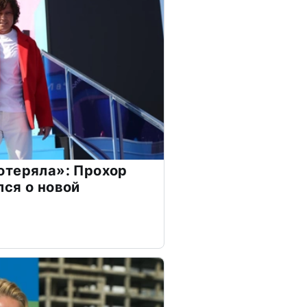
отеряла»: Прохор
ся о новой