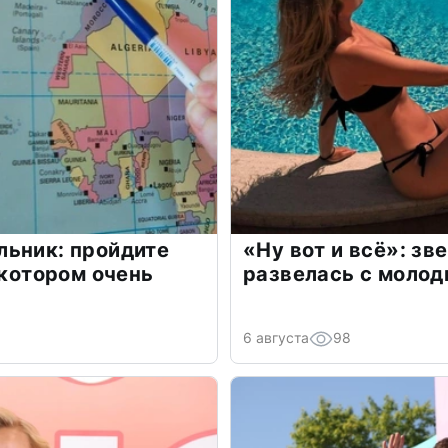
льник: пройдите
«Ну вот и всё»: з
 котором очень
развелась с моло
6 августа
98