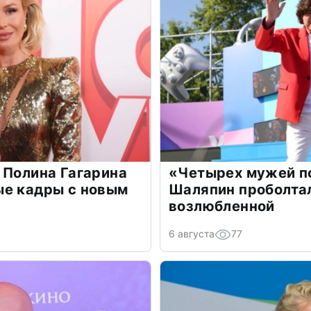
 Полина Гагарина
«Четырех мужей п
ые кадры с новым
Шаляпин проболтал
возлюбленной
6 августа
77