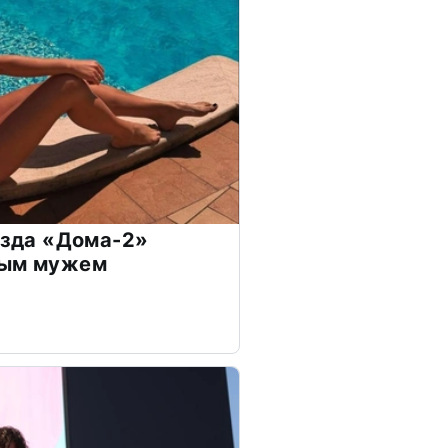
везда «Дома-2»
дым мужем