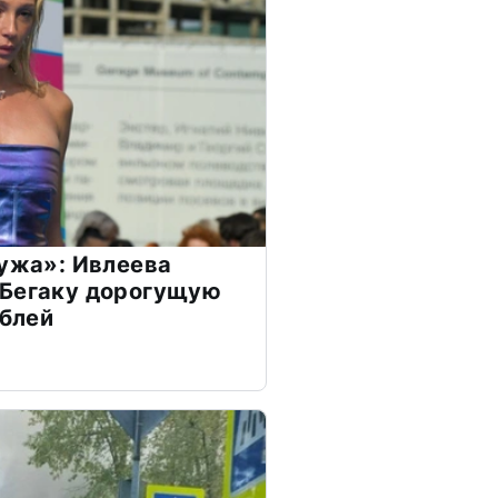
мужа»: Ивлеева
 Бегаку дорогущую
ублей