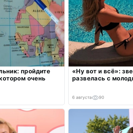
льник: пройдите
«Ну вот и всё»: з
 котором очень
развелась с моло
6 августа
90