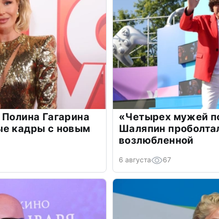
 Полина Гагарина
«Четырех мужей п
ые кадры с новым
Шаляпин проболтал
возлюбленной
6 августа
67