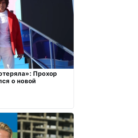
отеряла»: Прохор
ся о новой