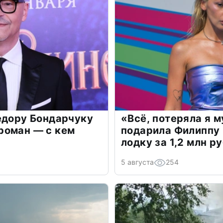
едору Бондарчуку
«Всё, потеряла я 
роман — с кем
подарила Филиппу
лодку за 1,2 млн р
5 августа
254