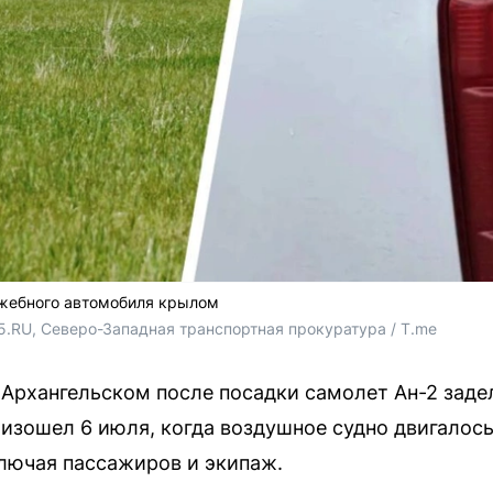
ужебного автомобиля крылом
5.RU, Северо-Западная транспортная прокуратура / T.me
 Архангельском после посадки самолет Ан-2 зад
изошел 6 июля, когда воздушное судно двигалось
ключая пассажиров и экипаж.