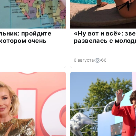
льник: пройдите
«Ну вот и всё»: з
 котором очень
развелась с моло
6 августа
66