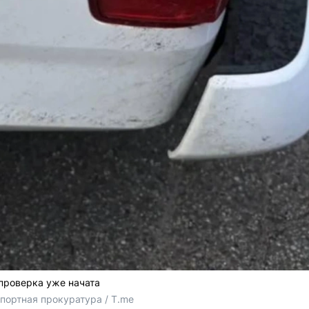
проверка уже начата
портная прокуратура / T.me