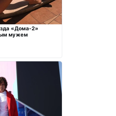
везда «Дома-2»
дым мужем