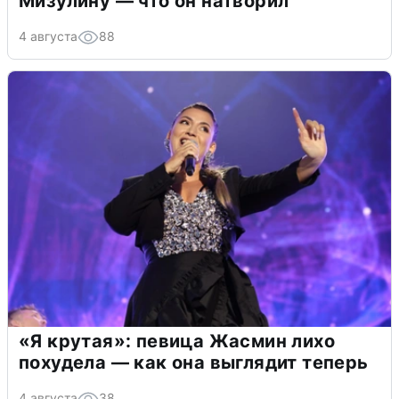
Мизулину — что он натворил
4 августа
88
«Я крутая»: певица Жасмин лихо
похудела — как она выглядит теперь
4 августа
38