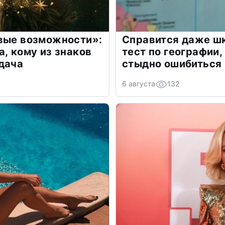
овые возможности»:
Справится даже шк
а, кому из знаков
тест по географии,
дача
стыдно ошибиться
6 августа
132