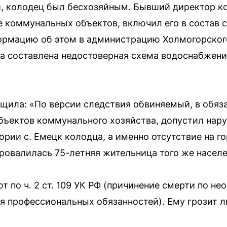
и, колодец был бесхозяйным. Бывший директор к
 коммунальных объектов, включил его в состав 
ормацию об этом в администрацию Холмогорског
ыла составлена недостоверная схема водоснабжени
щила: «По версии следствия обвиняемый, в обяза
бъектов коммунального хозяйства, допустил на
ории с. Емецк колодца, а именно отсутствие на г
провалилась 75-летняя жительница того же населе
т по ч. 2 ст. 109 УК РФ (причинение смерти по н
 профессиональных обязанностей). Ему грозит л