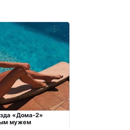
везда «Дома-2»
дым мужем