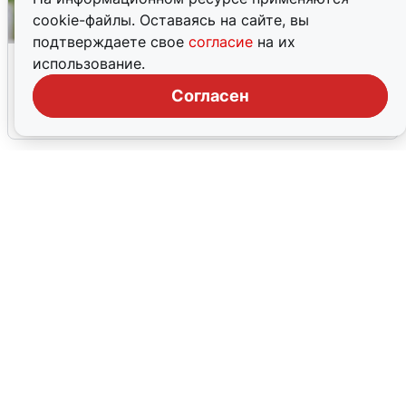
cookie-файлы. Оставаясь на сайте, вы
подтверждаете свое
согласие
на их
Волгоградцы остались без
использование.
мобильного интернета
Согласен
6 августа
0