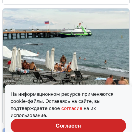
На информационном ресурсе применяются
Жители и туристы Сочи рассказали
cookie-файлы. Оставаясь на сайте, вы
об атаке БПЛА 5 августа
подтверждаете свое
согласие
на их
использование.
5 августа
0
Согласен