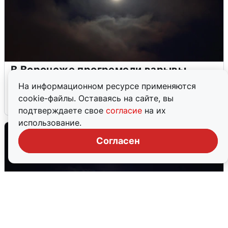
В Воронеже прогремели взрывы
после сигнала тревоги
На информационном ресурсе применяются
cookie-файлы. Оставаясь на сайте, вы
5 августа
0
подтверждаете свое
согласие
на их
использование.
Согласен