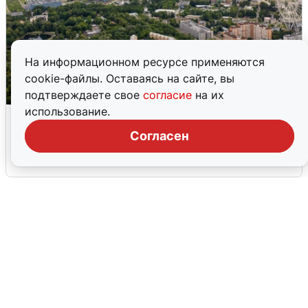
На информационном ресурсе применяются
cookie-файлы. Оставаясь на сайте, вы
подтверждаете свое
согласие
на их
использование.
Москвичи услышали грохот, похожий
на взрыв
Согласен
7 августа
0