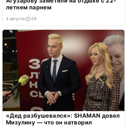
Агузарову заметили на отдыхе с 22-
летнем парнем
4 августа
58
«Дед разбушевался»: SHAMAN довел
Мизулину — что он натворил