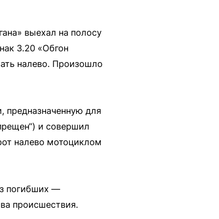
гана» выехал на полосу
нак 3.20 «Обгон
вать налево. Произошло
и, предназначенную для
апрещен“) и совершил
рот налево мотоциклом
из погибших —
тва происшествия.