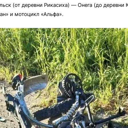
льск (от деревни Рикасиха) — Онега (до деревни 
ан» и мотоцикл «Альфа».