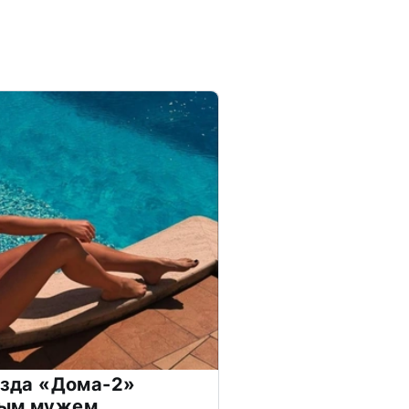
везда «Дома-2»
дым мужем