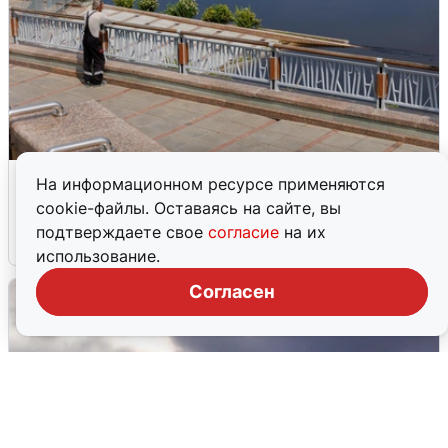
В Туре вода убывает, на других реках
На информационном ресурсе применяются
области прибывает
cookie-файлы. Оставаясь на сайте, вы
подтверждаете свое
согласие
на их
4 августа
0
использование.
Согласен