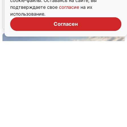
cookie-файлы. Оставаясь на сайте, вы
Опубликована карта отключений
подтверждаете свое
согласие
на их
воды в Воронеже
использование.
6 августа
0
Согласен
В Сочи сняли угрозу атаки БПЛА,
аэропорт закрыт