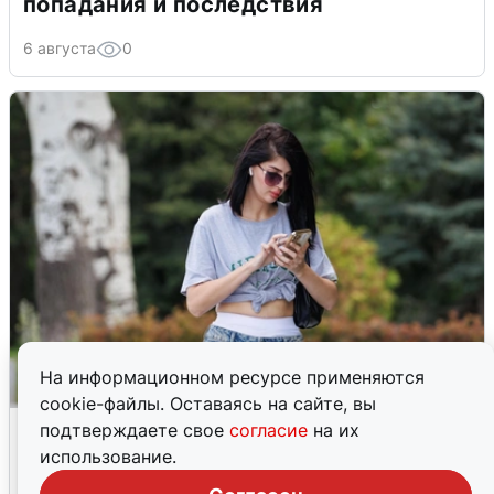
попадания и последствия
6 августа
0
На информационном ресурсе применяются
cookie-файлы. Оставаясь на сайте, вы
Волгоградцы остались без
подтверждаете свое
согласие
на их
мобильного интернета
использование.