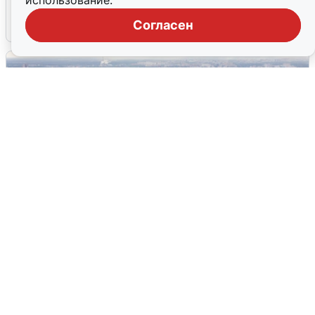
использование.
Согласен
7 августа
0
Грохот в Москве: жители сообщают о
вибрации
7 августа
0