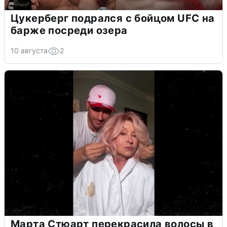
Цукерберг подрался с бойцом UFC на
барже посреди озера
10 августа
2
Марта Стюарт перекрасила волосы в