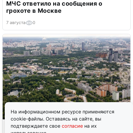
МЧС ответило на сообщения о
грохоте в Москве
7 августа
0
На информационном ресурсе применяются
cookie-файлы. Оставаясь на сайте, вы
Москвичи услышали грохот, похожий
подтверждаете свое
согласие
на их
на взрыв