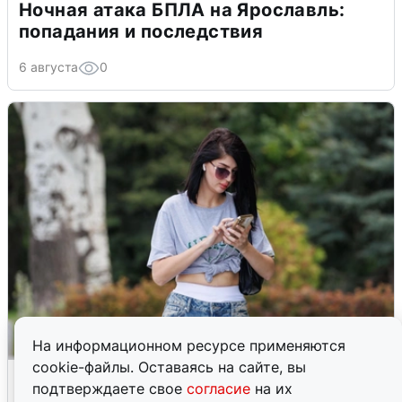
Ночная атака БПЛА на Ярославль:
попадания и последствия
6 августа
0
На информационном ресурсе применяются
cookie-файлы. Оставаясь на сайте, вы
Волгоградцы остались без
подтверждаете свое
согласие
на их
мобильного интернета