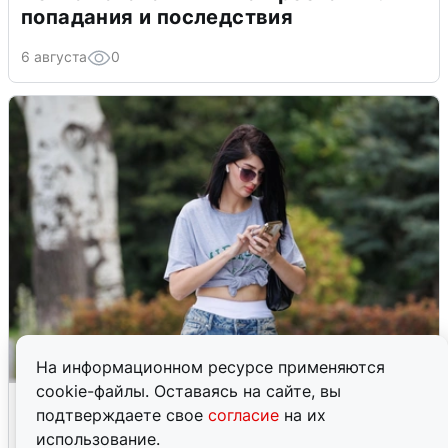
попадания и последствия
6 августа
0
На информационном ресурсе применяются
cookie-файлы. Оставаясь на сайте, вы
Волгоградцы остались без
подтверждаете свое
согласие
на их
мобильного интернета
использование.