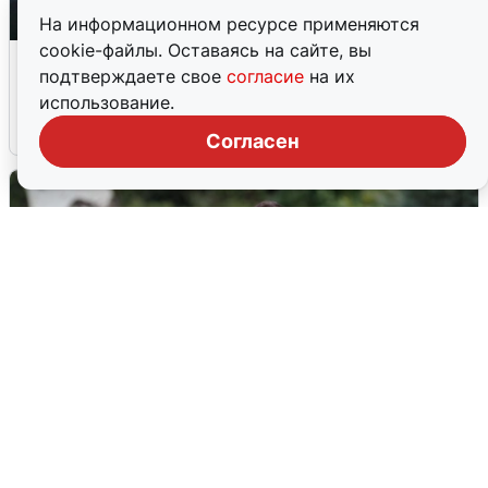
На информационном ресурсе применяются
cookie-файлы. Оставаясь на сайте, вы
Ночная атака БПЛА на Ярославль:
подтверждаете свое
согласие
на их
попадания и последствия
использование.
6 августа
0
Согласен