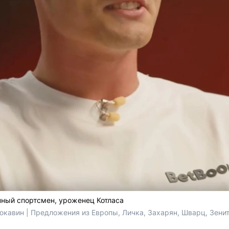
нный спортсмен, уроженец Котласа
юкавин | Предложения из Европы, Личка, Захарян, Шварц, Зенит,