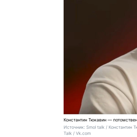
Константин Тюкавин — потомстве
Источник: 
Smol talk / 
Константин Т
Talk / 
Vk.com