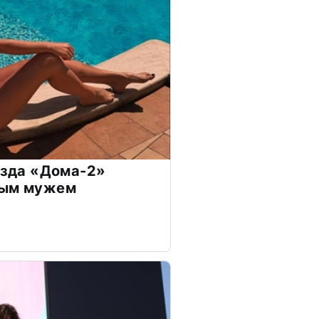
везда «Дома-2»
дым мужем