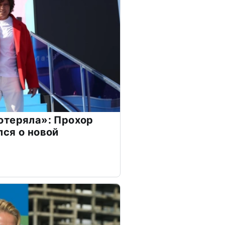
отеряла»: Прохор
ся о новой