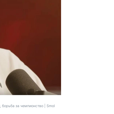
 борьба за чемпионство | Smol 