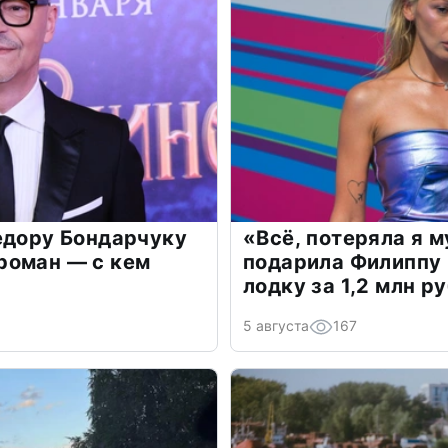
едору Бондарчуку
«Всё, потеряла я 
роман — с кем
подарила Филиппу
лодку за 1,2 млн р
5 августа
167