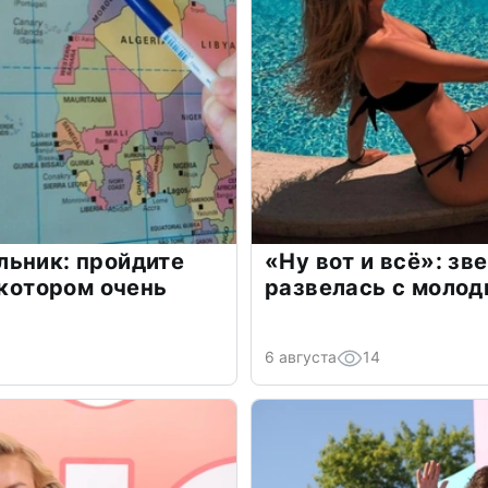
льник: пройдите
«Ну вот и всё»: з
 котором очень
развелась с моло
6 августа
14