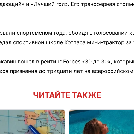
ающий» и «Лучший гол». Его трансферная стоимо
азвали спортсменом года, обойдя в голосовании 
редал спортивной школе Котласа мини-трактор за 
кавин вошел в рейтинг Forbes «З0 до 30», котор
ся признания до тридцати лет на всероссийском
ЧИТАЙТЕ ТАКЖЕ