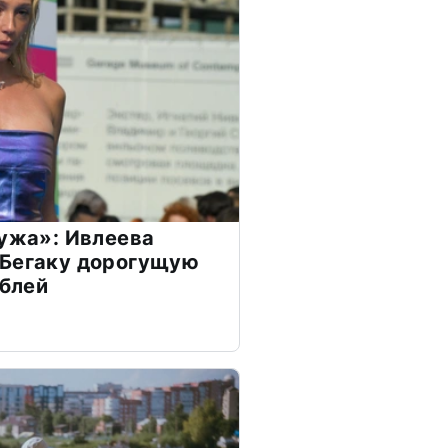
мужа»: Ивлеева
 Бегаку дорогущую
ублей