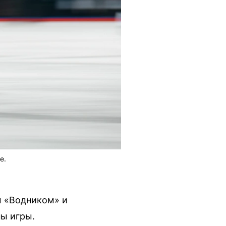
е.
м «Водником» и
ы игры.