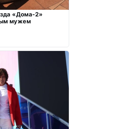
везда «Дома-2»
дым мужем