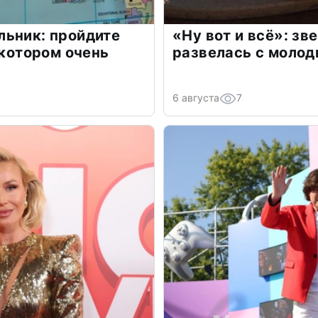
льник: пройдите
«Ну вот и всё»: з
 котором очень
развелась с моло
6 августа
7