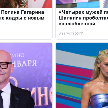
 Полина Гагарина
«Четырех мужей п
ые кадры с новым
Шаляпин проболтал
возлюбленной
6 августа
11