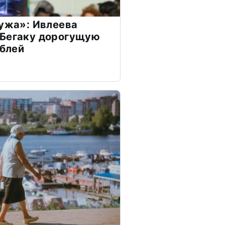
мужа»: Ивлеева
 Бегаку дорогущую
ублей