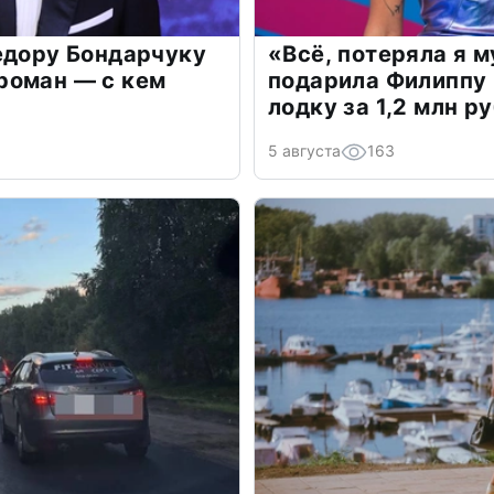
едору Бондарчуку
«Всё, потеряла я 
роман — с кем
подарила Филиппу
лодку за 1,2 млн р
5 августа
163