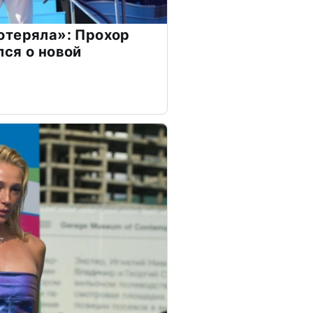
отеряла»: Прохор
ся о новой