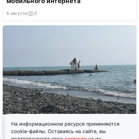
мобильного интернета
6 августа
0
Сирены в Сочи: новая угроза БПЛА
На информационном ресурсе применяются
cookie-файлы. Оставаясь на сайте, вы
6 августа
0
подтверждаете свое
согласие
на их