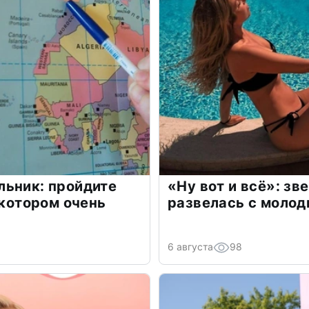
льник: пройдите
«Ну вот и всё»: з
 котором очень
развелась с моло
6 августа
98