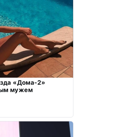
везда «Дома-2»
дым мужем