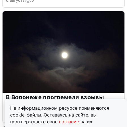
6 августа
0
В Воронеже прогремели взрывы
после сигнала тревоги
На информационном ресурсе применяются
cookie-файлы. Оставаясь на сайте, вы
5 августа
0
подтверждаете свое
согласие
на их