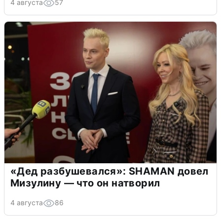
4 августа
57
«Дед разбушевался»: SHAMAN довел
Мизулину — что он натворил
4 августа
86