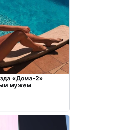
везда «Дома-2»
дым мужем