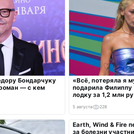
едору Бондарчуку
«Всё, потеряла я 
роман — с кем
подарила Филиппу
лодку за 1,2 млн р
5 августа
228
Earth, Wind & Fire
за болезни участн