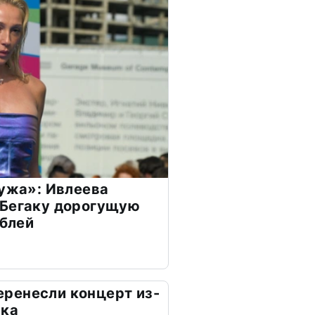
мужа»: Ивлеева
 Бегаку дорогущую
ублей
 перенесли концерт из-
ика