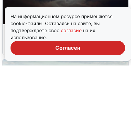
На информационном ресурсе применяются
cookie-файлы. Оставаясь на сайте, вы
Взрывы в Воронеже после сигнала
подтверждаете свое
согласие
на их
тревоги
использование.
Согласен
5 августа
0