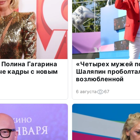
 Полина Гагарина
«Четырех мужей п
ые кадры с новым
Шаляпин проболтал
возлюбленной
6 августа
67