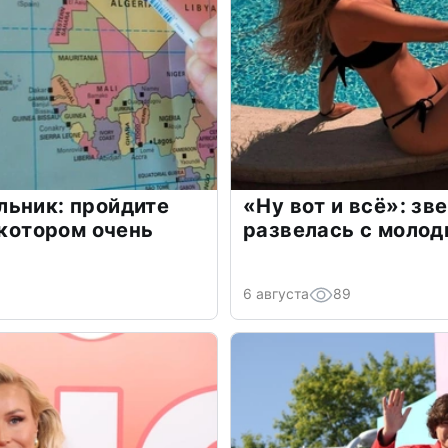
льник: пройдите
«Ну вот и всё»: з
 котором очень
развелась с моло
6 августа
89