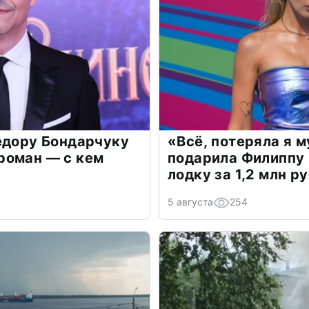
едору Бондарчуку
«Всё, потеряла я 
роман — с кем
подарила Филиппу
лодку за 1,2 млн р
5 августа
254