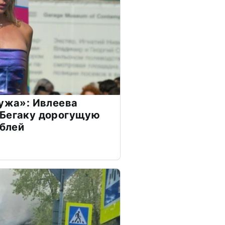
мужа»: Ивлеева
 Бегаку дорогущую
ублей