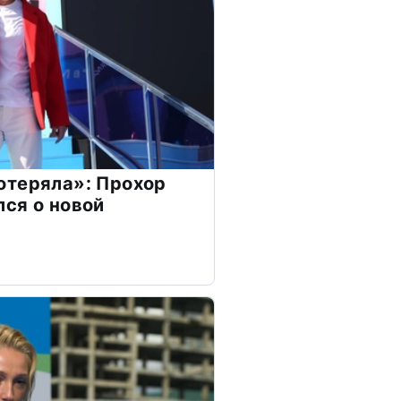
отеряла»: Прохор
ся о новой