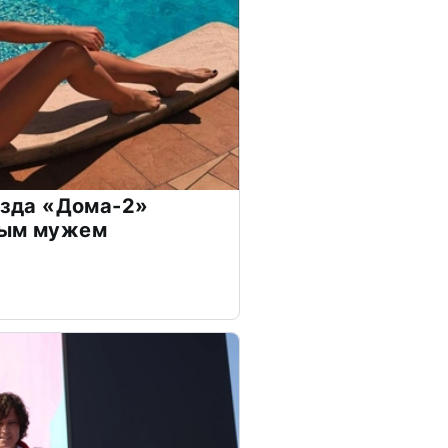
везда «Дома-2»
дым мужем