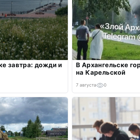
ке завтра: дожди и
В Архангельске го
на Карельской
7 августа
0