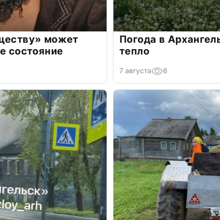
бществу» может
Погода в Архангел
ое состояние
тепло
7 августа
6