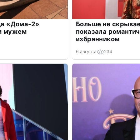
зда «Дома-2»
Больше не скрывае
м мужем
показала романти
избранником
6 августа
234