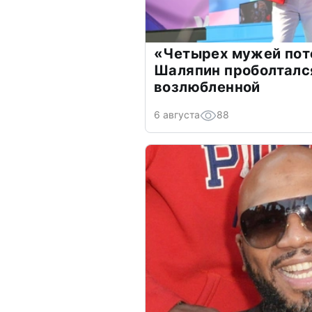
«Четырех мужей пот
Шаляпин проболтался
возлюбленной
6 августа
88