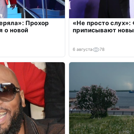
еряла»: Прохор
«Не просто слух»:
 о новой
приписывают новы
6 августа
78