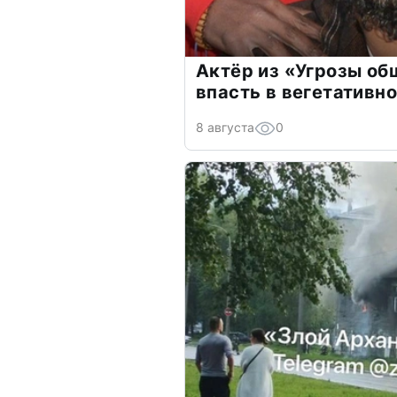
Актёр из «Угрозы о
впасть в вегетативн
8 августа
0